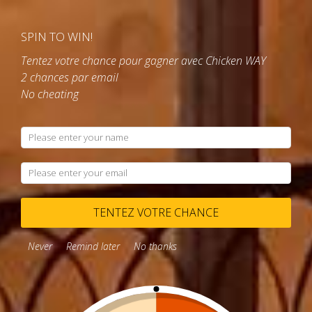
SPIN TO WIN!
Tentez votre chance pour gagner avec Chicken WAY
2 chances par email
No cheating
CHICKEN WAY
TENTEZ VOTRE CHANCE
Never
Remind later
No thanks