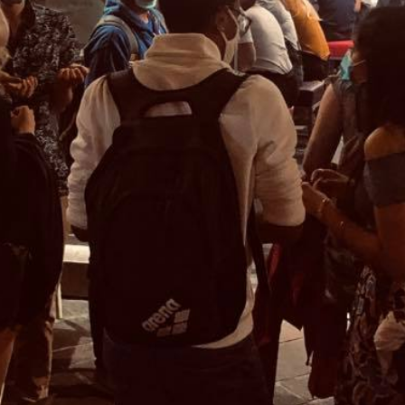
CHICKEN WAY
HORAIRES
7J/7
de
11.00
h
à 01.00
h non stop sauf le
vendredi
de
14.00
h à
01.00
h
ADRESSE