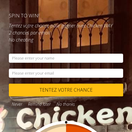
SPIN TO WIN!
Tentez votre chance pour gagner avec Chicken WAY
2 chances par email
No cheating
Contactez nous
04 56 85 45 42​
TENTEZ VOTRE CHANCE
Never
Remind later
No thanks
APPELEZ-NOUS